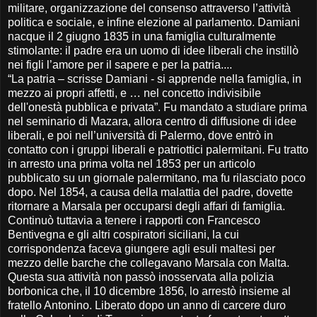
militare, organizzazione del consenso attraverso l’attività
politica e sociale, e infine elezione al parlamento. Damiani
nacque il 2 giugno 1835 in una famiglia culturalmente
stimolante: il padre era un uomo di idee liberali che instillò
nei figli l’amore per il sapere e per la patria....
“La patria – scrisse Damiani - si apprende nella famiglia, in
mezzo ai propri affetti, e … nel concetto indivisibile
dell'onestà pubblica e privata”. Fu mandato a studiare prima
nel seminario di Mazara, allora centro di diffusione di idee
liberali, e poi nell’università di Palermo, dove entrò in
contatto con i gruppi liberali e patriottici palermitani. Fu tratto
in arresto una prima volta nel 1853 per un articolo
pubblicato su un giornale palermitano, ma fu rilasciato poco
dopo. Nel 1854, a causa della malattia del padre, dovette
ritornare a Marsala per occuparsi degli affari di famiglia.
Continuò tuttavia a tenere i rapporti con Francesco
Bentivegna e gli altri cospiratori siciliani, la cui
corrispondenza faceva giungere agli esuli maltesi per
mezzo delle barche che collegavano Marsala con Malta.
Questa sua attività non passò inosservata alla polizia
borbonica che, il 10 dicembre 1856, lo arrestò insieme al
fratello Antonino. Liberato dopo un anno di carcere duro