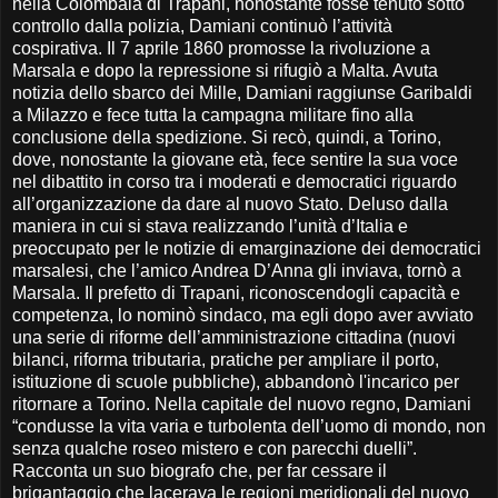
nella Colombaia di Trapani, nonostante fosse tenuto sotto
controllo dalla polizia, Damiani continuò l’attività
cospirativa. Il 7 aprile 1860 promosse la rivoluzione a
Marsala e dopo la repressione si rifugiò a Malta. Avuta
notizia dello sbarco dei Mille, Damiani raggiunse Garibaldi
a Milazzo e fece tutta la campagna militare fino alla
conclusione della spedizione. Si recò, quindi, a Torino,
dove, nonostante la giovane età, fece sentire la sua voce
nel dibattito in corso tra i moderati e democratici riguardo
all’organizzazione da dare al nuovo Stato. Deluso dalla
maniera in cui si stava realizzando l’unità d’Italia e
preoccupato per le notizie di emarginazione dei democratici
marsalesi, che l’amico Andrea D’Anna gli inviava, tornò a
Marsala. Il prefetto di Trapani, riconoscendogli capacità e
competenza, lo nominò sindaco, ma egli dopo aver avviato
una serie di riforme dell’amministrazione cittadina (nuovi
bilanci, riforma tributaria, pratiche per ampliare il porto,
istituzione di scuole pubbliche), abbandonò l'incarico per
ritornare a Torino. Nella capitale del nuovo regno, Damiani
“condusse la vita varia e turbolenta dell’uomo di mondo, non
senza qualche roseo mistero e con parecchi duelli”.
Racconta un suo biografo che, per far cessare il
brigantaggio che lacerava le regioni meridionali del nuovo