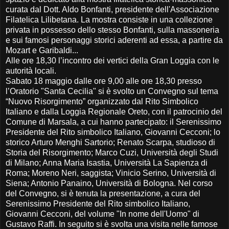
curata dal Dott. Aldo Bonfanti, presidente dell'Associazione
Filatelica Lilibetana. La mostra consiste in una collezione
privata in possesso dello stesso Bonfanti, sulla massoneria
e sui famosi personaggi storici aderenti ad essa, a partire da
Mozart e Garibaldi...
Alle ore 18,30 l’incontro dei vertici della Gran Loggia con le
autorità locali.
Sabato 18 maggio dalle ore 9,00 alle ore 18,30 presso
l’Oratorio "Santa Cecilia" si è svolto un Convegno sul tema
“Nuovo Risorgimento” organizzato dal Rito Simbolico
Italiano e dalla Loggia Regionale Oreto, con il patrocinio del
Comune di Marsala, a cui hanno partecipato: il Serenissimo
Presidente del Rito simbolico Italiano, Giovanni Cecconi; lo
storico Arturo Menghi Sartorio; Renato Scarpa, studioso di
Storia del Risorgimento; Marco Cuzi, Università degli Studi
di Milano; Anna Maria Isastia, Università La Sapienza di
Roma; Moreno Neri, saggista; Vinicio Serino, Università di
Siena; Antonio Panaino, Università di Bologna. Nel corso
del Convegno, si è tenuta la presentazione, a cura del
Serenissimo Presidente del Rito simbolico Italiano,
Giovanni Cecconi, del volume "In nome dell'Uomo" di
Gustavo Raffi. In seguito si è svolta una visita nelle famose