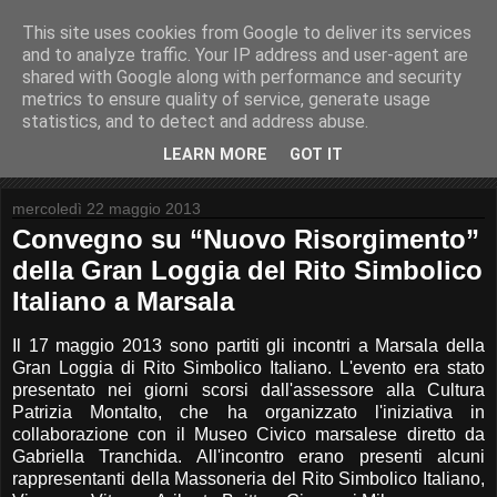
This site uses cookies from Google to deliver its services
and to analyze traffic. Your IP address and user-agent are
shared with Google along with performance and security
metrics to ensure quality of service, generate usage
Moreno Neri
statistics, and to detect and address abuse.
LEARN MORE
GOT IT
mercoledì 22 maggio 2013
Convegno su “Nuovo Risorgimento”
della Gran Loggia del Rito Simbolico
Italiano a Marsala
Il 17 maggio 2013 sono partiti gli incontri a Marsala della
Gran Loggia di Rito Simbolico Italiano. L'evento era stato
presentato nei giorni scorsi dall'assessore alla Cultura
Patrizia Montalto, che ha organizzato l'iniziativa in
collaborazione con il Museo Civico marsalese diretto da
Gabriella Tranchida. All'incontro erano presenti alcuni
rappresentanti della Massoneria del Rito Simbolico Italiano,