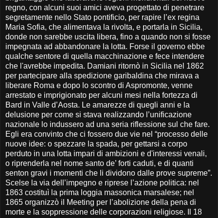
regno, con alcuni suoi amici aveva progettato di penetrare
segretamente nello Stato pontificio, per rapire l’ex regina
Maria Sofia, che alimentava la rivolta, e portarla in Sicilia,
donde non sarebbe uscita libera, fino a quando non si fosse
impegnata ad abbandonare la lotta. Forse il governo ebbe
qualche sentore di quella macchinazione e fece intendere
che l'avrebbe impedita. Damiani ritornò in Sicilia nel 1862
per partecipare alla spedizione garibaldina che mirava a
liberare Roma e dopo lo scontro di Aspromonte, venne
arrestato e imprigionato per alcuni mesi nella fortezza di
Bard in Valle d’Aosta. Le amarezze di quegli anni e la
delusione per come si stava realizzando l’unificazione
nazionale lo indussero ad una seria riflessione sul che fare.
Egli era convinto che ci fossero due vie nel “processo delle
nuove idee: o spezzare la spada, per gettarsi a corpo
perduto in una lotta impari di ambizioni e d'interessi venali,
o riprenderla nel nome santo de’ forti caduti, e di quanti
senton gravi i momenti che li dividono dalle prove supreme”.
Scelse la via dell’impegno e riprese l’azione politica: nel
1863 costituì la prima loggia massonica marsalese; nel
1865 organizzò il Meeting per l’abolizione della pena di
morte e la soppressione delle corporazioni religiose. Il 18