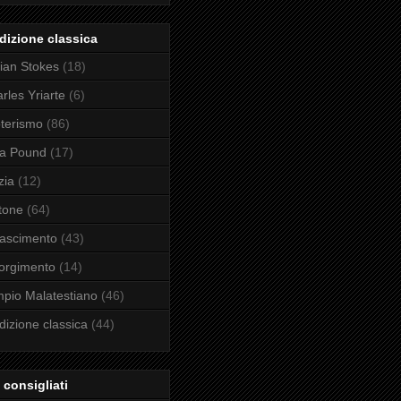
dizione classica
ian Stokes
(18)
rles Yriarte
(6)
terismo
(86)
ra Pound
(17)
zia
(12)
tone
(64)
ascimento
(43)
orgimento
(14)
pio Malatestiano
(46)
dizione classica
(44)
i consigliati