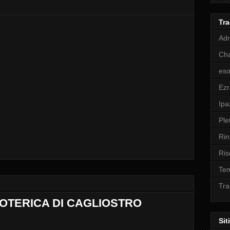
Tra
Adr
Cha
eso
Ez
Ipa
Ple
Rin
Ris
Tem
Tra
OTERICA DI CAGLIOSTRO
Sit