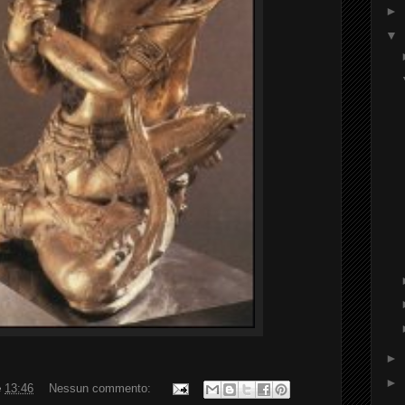
►
▼
►
►
e
13:46
Nessun commento: