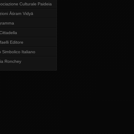
ociazione Culturale Paideia
zioni Āśram Vidyā
gramma
Cittadella
faelli Editore
o Simbolico Italiano
via Ronchey