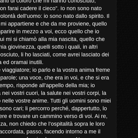
santi di coloro che mi hanno conosciuto,
non farai cadere il cieco”. Io non sono nato
olontà dell’uomo: io sono nato dallo spirito. Il
mi appartiene e che da me proviene, quello
parire in mezzo a voi, ecco quello che io
i mi si chiamò alla mia nascita, quello che
a giovinezza, quelli sotto i quali, in altri
osciuto, li ho lasciati, come avrei lasciato dei
 ed oramai inutili.
 viaggiatore; io parlo e la vostra anima freme
arole; una voce, che era in voi, e che si era
empo, risponde all’appello della mia; io
nei vostri cuori, la salute nei vostri corpi, la
 nelle vostre anime. Tutti gli uomini sono miei
mi sono cari; li percorro perché, dappertutto, lo
ere e trovare un cammino verso di voi. Ai re,
nza, non chiedo che l’ospitalità sopra le loro
 accordata, passo, facendo intorno a me il