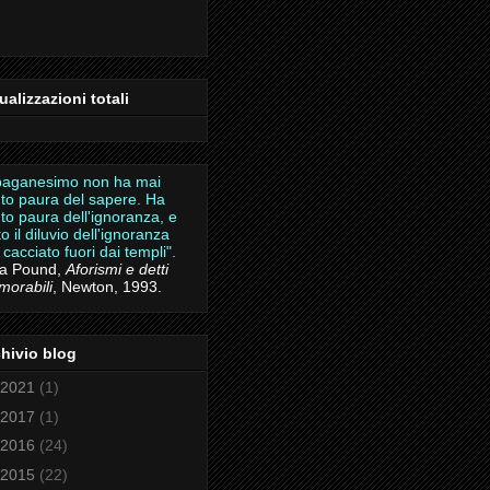
ualizzazioni totali
 paganesimo non ha mai
to paura del sapere. Ha
to paura dell'ignoranza, e
to il diluvio dell'ignoranza
 cacciato fuori dai templi".
ra Pound,
Aforismi e detti
orabili
, Newton, 1993.
hivio blog
2021
(1)
2017
(1)
2016
(24)
2015
(22)