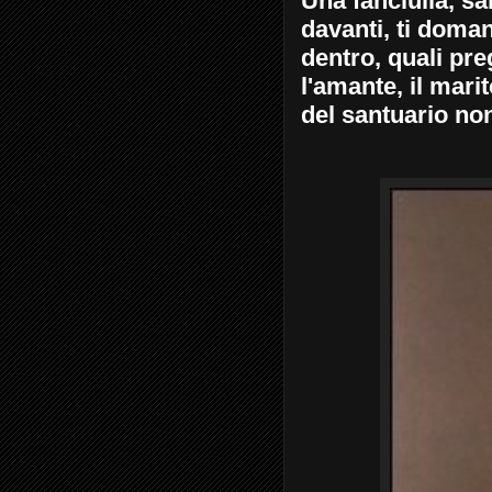
Una fanciulla, sa
davanti, ti domand
dentro, quali preg
l'amante, il mari
del santuario no