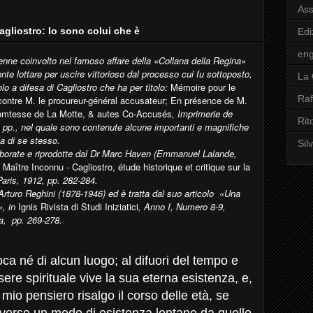
Ass
agliostro: Io sono colui che è
Edi
en
nne coinvolto nel famoso affare della «Collana della Regina»
te lottare per uscire vittorioso dal processo cui fu sottoposto,
La 
lo a difesa di Cagliostro che ha per titolo:
Mémoire pour le
Raf
ontre M. le procureur-général accusateur; En présence de M.
Comtesse de La Motte, & autes Co-Accusés
, Imprimerie de
Rit
51 pp., nel quale sono contenute alcune importanti e magnifiche
la di se stesso.
Sil
aborate e riprodotte dal Dr Marc Haven (Emmanuel Lalande,
 Maître Inconnu - Cagliostro, étude historique et critique sur la
Paris, 1912, pp. 282-284.
Arturo Reghini (1878-1946) ed è tratta dal suo articolo «Una
», in
Ignis Rivista di Studi Iniziatici
, Anno I, Numero 8-9,
, pp. 269-278.
ca né di alcun luogo; al difuori del tempo e
sere spirituale vive la sua eterna esistenza, e,
io pensiero risalgo il corso delle età, se