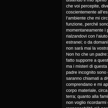
distendo il mio spirit
che voi percepite, di
coscientemente all’es
l’ambiente che mi cir
funzione, perché sono 
momentaneamente i pas
rialzandovi con l’aiuto
estranei; o da domani,
non sarà mai la vostra
Non ho che un padre: 
fatto supporre a ques
ma i misteri di questa
padre incognito sono e
saranno chiamati a div
comprendano e mi appr
corpo materiale, circa
terra; quanto alla fami
non voglio ricordarmi