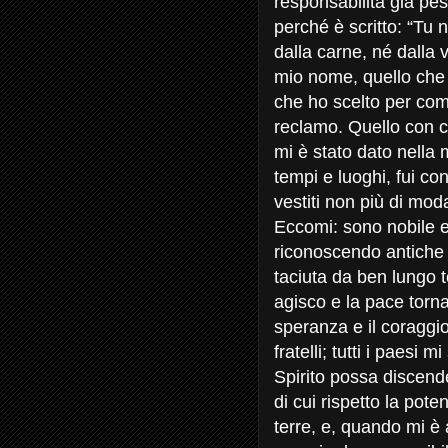
responsabilità già pe
perché è scritto: “Tu 
dalla carne, né dalla v
mio nome, quello che 
che ho scelto per com
reclamo. Quello con cu
mi è stato dato nella mi
tempi e luoghi, fui con
vestiti non più di moda
Eccomi: sono nobile e
riconoscendo antiche p
taciuta da ben lungo t
agisco e la pace torna 
speranza e il coraggio
fratelli; tutti i paesi 
Spirito possa discend
di cui rispetto la pote
terre, e, quando mi è