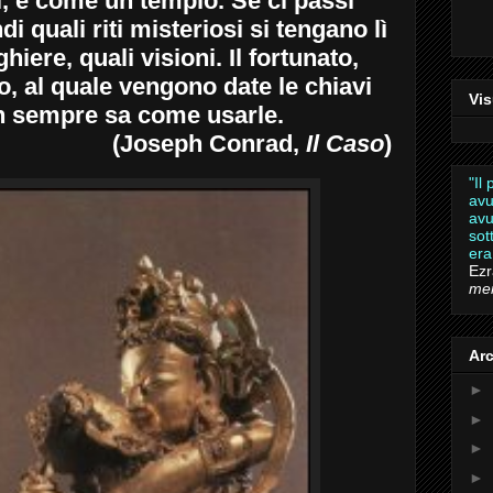
i, è come un tempio. Se ci passi
i quali riti misteriosi si tengano lì
hiere, quali visioni. Il fortunato,
to, al quale vengono date le chiavi
Vis
n sempre sa come usarle.
(Joseph Conrad,
Il Caso
)
"Il
avu
avu
sot
era
Ez
mem
Arc
►
►
►
►