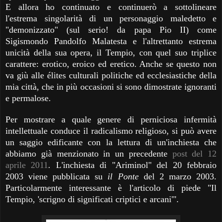
E allora ho continuato e continuerò a sottolineare
l'estrema singolarità di un personaggio maledetto e
"demonizzato" (sul serio! da papa Pio II) come
Sigismondo Pandolfo Malatesta e l'altrettanto estrema
unicità della sua opera, il Tempio, con quel suo triplice
carattere: erotico, eroico ed eretico. Anche se questo non
va giù alle élites culturali politiche ed ecclesiastiche della
mia città, che in più occasioni si sono dimostrate ignoranti
e permalose.
Per mostrare a quale genere di perniciosa infermità
intellettuale conduce il radicalismo religioso, si può avere
un saggio edificante con la lettura di un'inchiesta che
abbiamo già menzionato in un precedente
post del 12
aprile 2011
. L'inchiesta di "Ariminol" del 20 febbraio
2003 viene pubblicata su
il Ponte
del 2 marzo 2003.
Particolarmente interessante è l'articolo di piede "Il
Tempio, 'scrigno di significati criptici e arcani'".