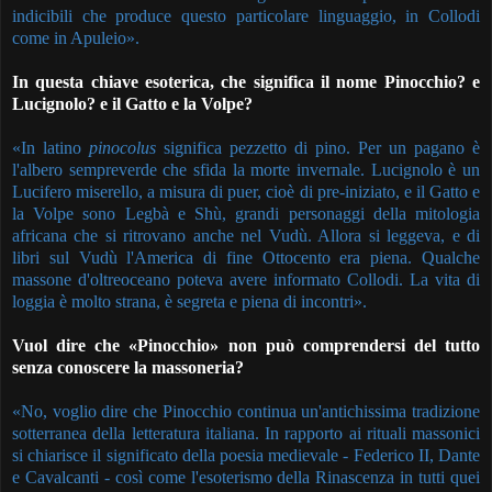
indicibili che produce questo particolare linguaggio, in Collodi
come in Apuleio».
In questa chiave esoterica, che significa il nome Pinocchio? e
Lucignolo? e il Gatto e la Volpe?
«In latino
pinocolus
significa pezzetto di pino. Per un pagano è
l'albero sempreverde che sfida la morte invernale. Lucignolo è un
Lucifero miserello, a misura di puer, cioè di pre-iniziato, e il Gatto e
la Volpe sono Legbà e Shù, grandi personaggi della mitologia
africana che si ritrovano anche nel Vudù. Allora si leggeva, e di
libri sul Vudù l'America di fine Ottocento era piena. Qualche
massone d'oltreoceano poteva avere informato Collodi. La vita di
loggia è molto strana, è segreta e piena di incontri».
Vuol dire che «Pinocchio» non può comprendersi del tutto
senza conoscere la massoneria?
«No, voglio dire che Pinocchio continua un'antichissima tradizione
sotterranea della letteratura italiana. In rapporto ai rituali massonici
si chiarisce il significato della poesia medievale - Federico II, Dante
e Cavalcanti - così come l'esoterismo della Rinascenza in tutti quei