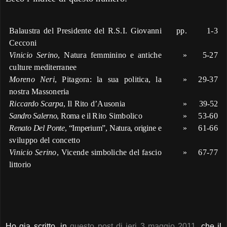
Balaustra del Presidente del R.S.I. Giovanni
pp.
1-3
Cecconi
Vinicio Serino
, Natura femminino e antiche
»
5-27
culture mediterranee
Moreno Neri
, Pitagora: la sua politica, la
»
29-37
nostra Massoneria
Ri
ccardo Scarpa
,
Il Rito d’Ausonia
»
39-
52
Sandro Salerno
, Roma e il
Rito Simbolico
»
53-60
Renato Del Ponte
, “Imperium”, Natura, origine
e
»
61-66
sviluppo del concetto
Vinicio Serino
, Vicende simboliche del fascio
»
67-77
littorio
Ho gia scritto, in
questo post di ieri 3 maggio 2011
, che il