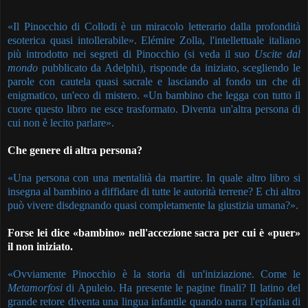
«Il Pinocchio di Collodi è un miracolo letterario dalla profondità
esoterica quasi intollerabile». Elémire
Zolla
, l'intellettuale italiano
più introdotto nei segreti di Pinocchio (si veda il suo
Uscite dal
mondo
pubblicato da Adelphi), risponde da iniziato, scegliendo le
parole con cautela quasi sacrale e lasciando al fondo un che di
enigmatico, un'eco di mistero. «Un bambino che legga con tutto il
cuore questo libro ne esce trasformato. Diventa un'altra persona di
cui non è lecito parlare».
Che genere di altra persona?
«Una persona con una mentalità da martire. In quale altro libro si
insegna al bambino a diffidare di tutte le autorità terrene? E chi altro
può vivere disdegnando quasi completamente la giustizia umana?».
Forse lei dice «bambino» nell'accezione sacra per cui è «puer»
il non iniziato.
«Ovviamente Pinocchio è la storia di un'iniziazione. Come le
Metamorfosi
di Apuleio. Ha presente le pagine finali? Il latino del
grande retore diventa una lingua infantile quando narra l'epifania di