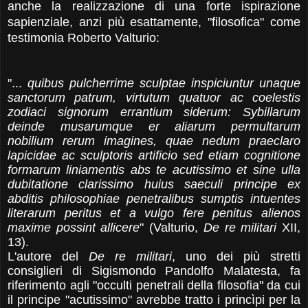
anche la realizzazione di una forte ispirazione
sapienziale, anzi più esattamente, "filosofica" come
testimonia Roberto Valturio:
"...
quibus pulcherrime sculptae inspiciuntur unaque
sanctorum patrum, virtutum quatuor ac coelestis
zodiaci signorum errantium siderum: Sybillarum
deinde musarumque er aliarum permultarum
nobilium rerum imagines, quae nedum praeclaro
lapicidae ac sculptoris artificio sed etiam cognitione
formarum liniamentis abs te acutissimo et sine ulla
dubitatione clarissimo huius saeculi principe ex
abditis philosophiae penetralibus sumptis intuentes
literarum peritus et a vulgo fere penitus alienos
maxime possint allicere
" (
Valturio,
De re militari
XII,
13).
L'autore del
De re militari
, uno dei più stretti
consiglieri di Sigismondo Pandolfo Malatesta, fa
riferimento agli "occulti penetrali della filosofia" da cui
il principe "acutissimo" avrebbe tratto i princìpi per la