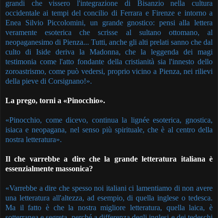
grandi che vissero l'integrazione di Bisanzio nella cultura
occidentale ai tempi del concilio di Ferrara e Firenze e intorno a
Enea Silvio Piccolomini, un grande gnostico: pensi alla lettera
veramente esoterica che scrisse al sultano ottomano, al
neopaganesimo di Pienza... Tutti, anche gli alti prelati sanno che dal
culto di Iside deriva la Madonna, che la leggenda dei magi
testimonia come l'atto fondante della cristianità sia l'innesto dello
zoroastrismo, come può vedersi, proprio vicino a Pienza, nei rilievi
della pieve di Corsignano!».
La prego, torni a «Pinocchio».
«Pinocchio, come dicevo, continua la lignée esoterica, gnostica,
isiaca e neopagana, nel senso più spirituale, che è al centro della
nostra letteratura».
Il che varrebbe a dire che la grande letteratura italiana è
essenzialmente massonica?
«Varrebbe a dire che spesso noi italiani ci lamentiamo di non avere
una letteratura all'altezza, ad esempio, di quella inglese o tedesca.
Ma il fatto è che la nostra migliore letteratura, quella laica, è
sotterranea e segreta, perché a differenza degli inglesi e dei tedeschi