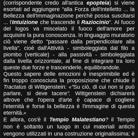
(corrispondente credo all'antica
epopteia
) si viene
esortati ad aggiungere "alla Forza dell'Intelletto ... la
Bellezza dell'Immaginazione perchè possa suscitarsi
... l'
Intuizione
che trascende il
Raziocinio
". Al fuoco
del logos va miscelato il fuoco dell'amore per
acquisire la pura conoscenza. In linguaggio muratorio
ciò viene detto "passare dalla perpendicolare alla
livella", cioè dall'Attività - simboleggiata dal filo a
piombo (verticale) - alla passività - simboleggiata
dalla livella orizzontale, al fine di integrare tra loro
queste due forze e trascenderle, equilibrandole.
Questo sapere delle emozioni è inesprimibile ed è
fin
troppo conosciuta la proposizione che chiude il
Tractatus
di Wittgenstein:
"
Su ciò, di cui non si può
parlare, si deve tacere
".
Wittgenstein dichiarerà
altrove che l'opera d'arte è capace di cogliere
l'eternità e forse la bellezza è l'immagine di questa
eternità.
E allora, cos'è il
Tempio Malatestiano
?
il Tempio
non è soltanto un luogo in cui materiali antichi
vengono utilizzati in una costruzione originalissima; è