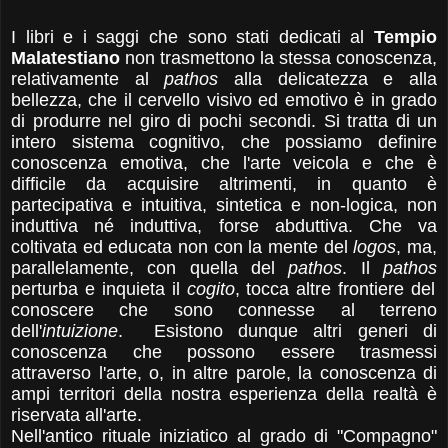
I libri e i saggi che sono stati dedicati al
Tempio
Malatestiano
non trasmettono la stessa conoscenza,
relativamente al
pathos
alla delicatezza e alla
bellezza, che il cervello visivo ed emotivo è in grado
di produrre nel giro di pochi secondi. Si tratta di un
intero sistema cognitivo, che possiamo definire
conoscenza emotiva, che l'arte veicola e che è
difficile da acquisire altrimenti, in quanto è
partecipativa e intuitiva, sintetica e non-logica, non
induttiva né induttiva, forse abduttiva. Che va
coltivata ed educata non con la mente del
logos
, ma,
parallelamente, con quella del
pathos
. Il
pathos
perturba e inquieta il
cogito
, tocca altre frontiere del
conoscere che sono connesse al terreno
dell'
intuizione
.
Esistono dunque altri generi di
conoscenza che possono essere trasmessi
attraverso l'arte, o, in altre parole, la conoscenza di
ampi territori della nostra esperienza della realtà è
riservata all'arte.
Nell'antico rituale iniziatico al grado di "Compagno"