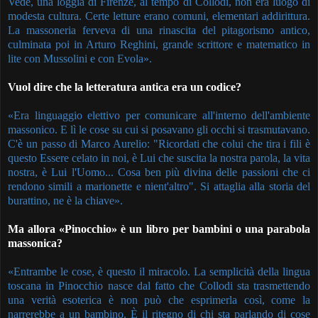
Vede, una loggia di Firenze, al tempo di Collodi, non era luogo di
modesta cultura. Certe letture erano comuni, elementari addirittura.
La massoneria ferveva di una rinascita del pitagorismo antico,
culminata poi in Arturo Reghini, grande scrittore e matematico in
lite con Mussolini e con Evola».
Vuol dire che la letteratura antica era un codice?
«Era linguaggio elettivo per comunicare all'interno dell'ambiente
massonico. E lì le cose su cui si posavano gli occhi si trasmutavano.
C'è un passo di Marco Aurelio: "Ricordati che colui che tira i fili è
questo Essere celato in noi, è Lui che suscita la nostra parola, la vita
nostra, è Lui l'Uomo... Cosa ben più divina delle passioni che ci
rendono simili a marionette e nient'altro". Si attaglia alla storia del
burattino, ne è la chiave».
Ma allora «Pinocchio» è un libro per bambini o una parabola
massonica?
«Entrambe le cose, è questo il miracolo. La semplicità della lingua
toscana in Pinocchio nasce dal fatto che Collodi sta trasmettendo
una verità esoterica è non può che esprimerla così, come la
narrerebbe a un bambino. È il ritegno di chi sta parlando di cose