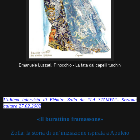
Emanuele Luzzati, Pinocchio - La fata dai capelli turchini
L’ultima intervista di Elémire Zolla da “
LA STAMPA”- Sezione
cultura 27.02.2002
«Il burattino framassone»
Zolla: la storia di un´iniziazione ispirata a Apuleio