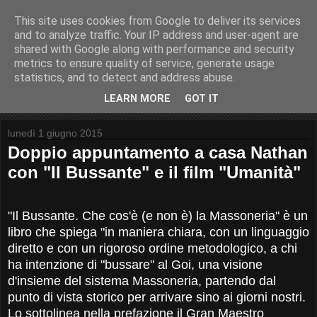
This site uses cookies from Google to deliver its services
and to analyze traffic. Your IP address and user-agent are
shared with Google along with performance and security
metrics to ensure quality of service, generate usage
Moreno Neri
statistics, and to detect and address abuse.
LEARN MORE
GOT IT
lunedì 1 giugno 2015
Doppio appuntamento a casa Nathan
con "Il Bussante" e il film "Umanità"
"Il Bussante. Che cos'è (e non è) la Massoneria" è un
libro che spiega "in maniera chiara, con un linguaggio
diretto e con un rigoroso ordine metodologico, a chi
ha intenzione di "bussare" al Goi, una visione
d'insieme del sistema Massoneria, partendo dal
punto di vista storico per arrivare sino ai giorni nostri.
Lo sottolinea nella prefazione il Gran Maestro