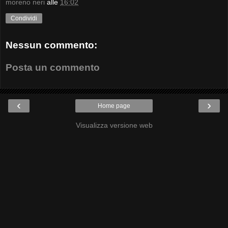
moreno neri
alle
16:02
Condividi
Nessun commento:
Posta un commento
‹
›
Home page
Visualizza versione web